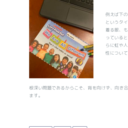
例えば下の子
というタイ
着る服、も
っていると
らに虹や人
性について
根深い問題であるからこそ、背を向けず、向き
ます。