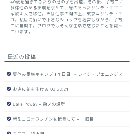
40歳を過ぎてふたりの男の子を出産。その後、子育てに
多様性のある環境を求めて、縁のあったサンディエゴに
家族４人で移住。夫は仕事の関係上、東京⇆サンディエ
ゴ。私は海沿いで小さなショップを経営しながら、子育
てに奮闘中。ブログではそんな生活で感じたことを綴っ
ています。
最近の投稿
夏休み家族キャンプ [１日目] – レイク・ジェニングス
お店に花を生ける 03.30.21
Lake Poway – 憩いの場所
新型コロナワクチンを接種して – 一回目
ミラマー貯水湖