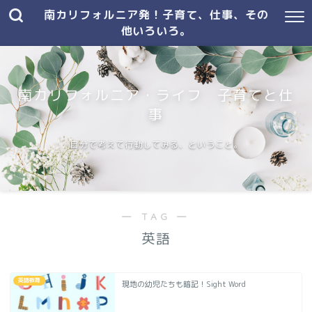
南カリフォルニア発！子育て、仕事、その
他いろいろ。
南カリフォルニア・ライフ 子育てと仕
事
自分で考えて行動してみる、ということ。
― TAG ―
英語
英語教育
現地の幼児たちも暗記！Sight Word