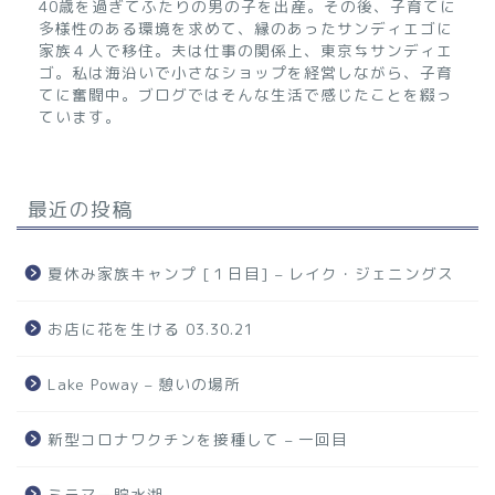
40歳を過ぎてふたりの男の子を出産。その後、子育てに
多様性のある環境を求めて、縁のあったサンディエゴに
家族４人で移住。夫は仕事の関係上、東京⇆サンディエ
ゴ。私は海沿いで小さなショップを経営しながら、子育
てに奮闘中。ブログではそんな生活で感じたことを綴っ
ています。
最近の投稿
夏休み家族キャンプ [１日目] – レイク・ジェニングス
お店に花を生ける 03.30.21
Lake Poway – 憩いの場所
新型コロナワクチンを接種して – 一回目
ミラマー貯水湖