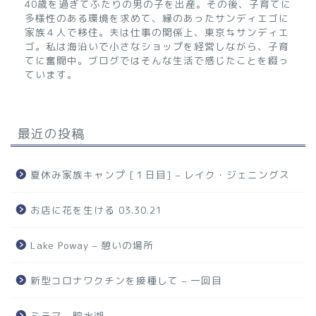
40歳を過ぎてふたりの男の子を出産。その後、子育てに
多様性のある環境を求めて、縁のあったサンディエゴに
家族４人で移住。夫は仕事の関係上、東京⇆サンディエ
ゴ。私は海沿いで小さなショップを経営しながら、子育
てに奮闘中。ブログではそんな生活で感じたことを綴っ
ています。
最近の投稿
夏休み家族キャンプ [１日目] – レイク・ジェニングス
お店に花を生ける 03.30.21
Lake Poway – 憩いの場所
新型コロナワクチンを接種して – 一回目
ミラマー貯水湖